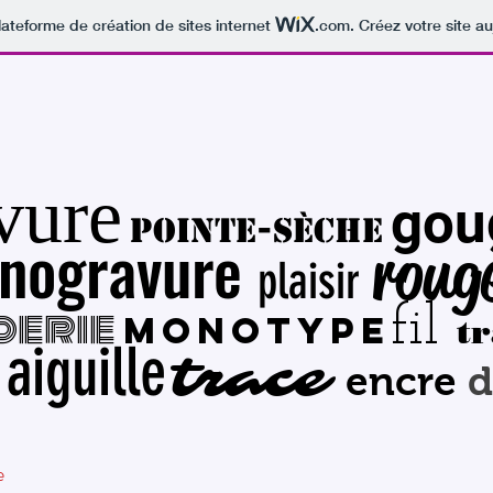
lateforme de création de sites internet
.com
. Créez votre site au
vure
gou
pointe-sèche
inogravure
roug
plaisir
derie
fil
monotype
t
aiguille
trace
encre
d
e