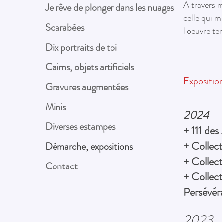
A travers m
Je rêve de plonger dans les nuages
celle qui m
Scarabées
l'oeuvre te
Dix portraits de toi
Cairns, objets artificiels
Expositio
Gravures augmentées
Minis
2024
Diverses estampes
+ 111 des
+ Collect
Démarche, expositions
+
Collect
Contact
+ Collect
Persévér
2023