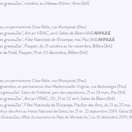
Les graveuZes", octobre, au château d'Idron, Idron (64)
res, en permanence Chez Rélie, rue Montpezat (Pau)
Les graveuZes", Art en VRAC, avril, Salies de Béarn (64
)
ANNULE
Les graveuZes", Fête Nationale de l'Estampe, mai, Pau (64
)
ANNULE
Les graveuZes", Paupart, du 21 octobre au 1er novembre, Billère (64)
r de Noël, Paupart, 19 et 20 décembre, Billère (64)
res, en permanence Chez Rélie, rue Montpezat (Pau)
gmentées, en permanence chez Mademoiselle Virginie, rue Barbanègre (Pau)
es graveuZes" Salon de l'Habitat, parc des expositions, 21 au 24 mars, Pau (64)
Les graveuZes", Art en VRAC, 20, 21 et 22 avril, Salies de Béarn (64)
Les graveuZes", Fête Nationale de l'Estampe, Pavillon des Arts, du 21 au 27 mai
our des Arts au Haras National de Gelos, les 21 et 22 septembre 2019, Gelos (
es GraveuZes, office du tourisme du Pays de Morlaàs du 2 au 31 décembre 2019, 