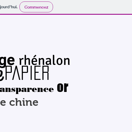
jourd'hui.
Commencez
ge
rhénalon
e
papier
or
ransparence
e chine