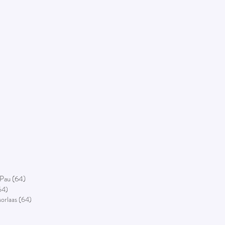
, Pau (64)
64)
Morlaas (64)