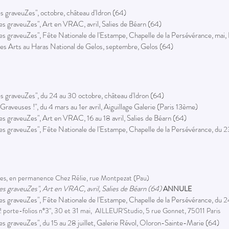
es graveuZes", octobre, château d'Idron (64)
Les graveuZes", Art en VRAC, avril, Salies de Béarn (64)
Les graveuZes", Fête Nationale de l'Estampe, Chapelle de la Persévérance, mai,
es Arts au Haras National de Gelos, septembre, Gelos (64)
es graveuZes", du 24 au 30 octobre, château d'Idron (64)
Graveuses !", du 4 mars au 1er avril, Aiguillage Galerie (Paris 13ème)
Les graveuZes", Art en VRAC, 16 au 18 avril, Salies de Béarn (64)
Les graveuZes", Fête Nationale de l'Estampe, Chapelle de la Persévérance, du 2
res, en permanence Chez Rélie, rue Montpezat (Pau)
Les graveuZes", Art en VRAC, avril, Salies de Béarn (64)
ANNULE
Les graveuZes", Fête Nationale de l'Estampe, Chapelle de la Persévérance, du 
e ! porte-folios n°3", 30 et 31 mai, AILLEUR'Studio, 5 rue Gonnet, 75011 Paris
Les graveuZes", du 15 au 28 juillet, Galerie Révol, Oloron-Sainte-Marie (64)