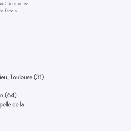
es : la mienne,
te face à
ieu, Toulouse (31)
rn (64)
elle de la